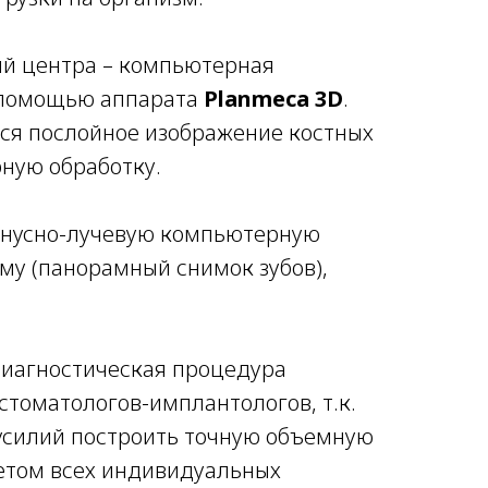
ий центра – компьютерная
с помощью аппарата
Planmeca 3D
.
ся послойное изображение костных
ную обработку.
конусно-лучевую компьютерную
у (панорамный снимок зубов),
диагностическая процедура
стоматологов-имплантологов, т.к.
 усилий построить точную объемную
етом всех индивидуальных