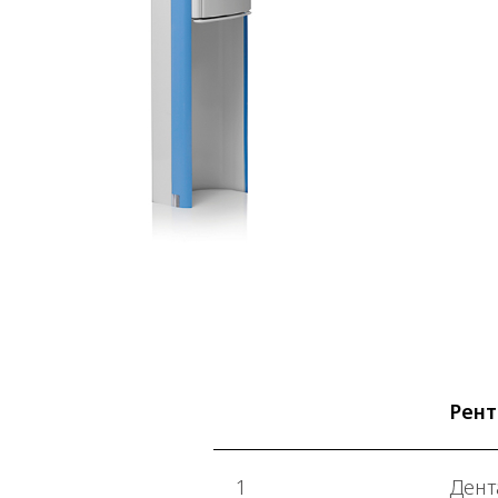
Рент
1
Дент