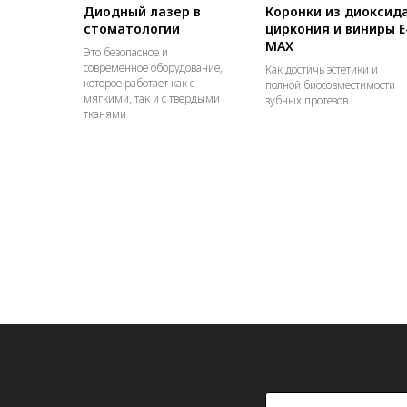
Диодный лазер в
Коронки из диоксид
стоматологии
циркония и виниры E
MAX
Это безопасное и
современное оборудование,
Как достичь эстетики и
которое работает как с
полной биосовместимости
мягкими, так и с твердыми
зубных протезов
тканями