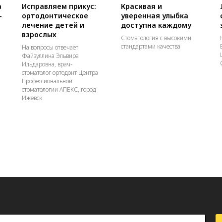
а
Исправляем прикус:
Красивая и
-
ортодонтическое
уверенная улыбка
лечение детей и
доступна каждому
взрослых
Стоматология с высокими
стандартами качества
На вопросы отвечает
Файзуллина Эльвира
Ильдаровна, врач-
стоматолог ортодонт Центра
Профессиональной
стоматологии АПЕКС, город
Ижевск