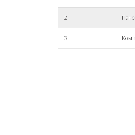
2
Пано
3
Комп